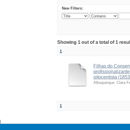
New Filters:
Showing 1 out of a total of 1 resu
1
Filhas do Conserv
profissionalizant
oitocentista (185
Albuquerque, Clara F
1
|