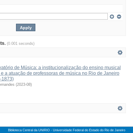
lts.
(0.001 seconds)
atório de Música: a institucionalização do ensino musical
e e a atuação de professoras de música no Rio de Janeiro
3-1873)
ernandes
(
2023-08
)
Biblioteca Central da UNIRIO - Universidade Federal do Estado do Rio de Janeiro