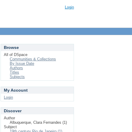
Login
Browse
All of DSpace
Communities & Collections
By Issue Date
Authors
Titles
Subjects
My Account
Login
Discover
Author
Albuquerque, Clara Fernandes (1)
Subject
19th century Rio de Janeiro (1)