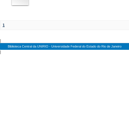
1
|
Biblioteca Central da UNIRIO - Universidade Federal do Estado do Rio de Janeiro
|