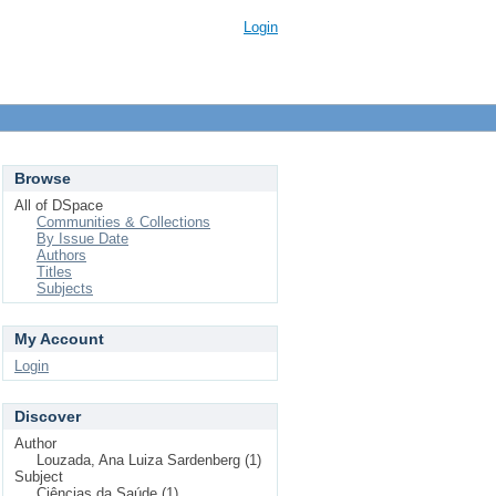
Login
Browse
All of DSpace
Communities & Collections
By Issue Date
Authors
Titles
Subjects
My Account
Login
Discover
Author
Louzada, Ana Luiza Sardenberg (1)
Subject
Ciências da Saúde (1)