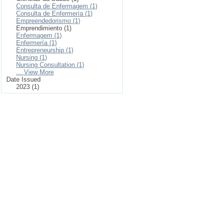
Consulta de Enfermagem (1)
Consulta de Enfermería (1)
Empreendedorismo (1)
Emprendimiento (1)
Enfermagem (1)
Enfermería (1)
Entrepreneurship (1)
Nursing (1)
Nursing Consultation (1)
... View More
Date Issued
2023 (1)