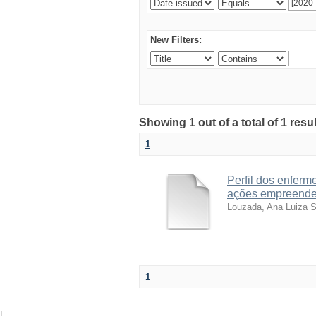
New Filters:
Showing 1 out of a total of 1 resu
1
Perfil dos enferm
ações empreende
Louzada, Ana Luiza 
1
|