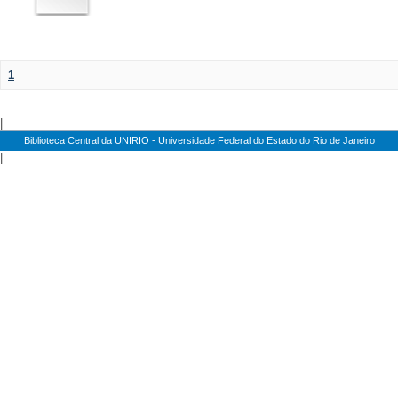
1
|
Biblioteca Central da UNIRIO - Universidade Federal do Estado do Rio de Janeiro
|