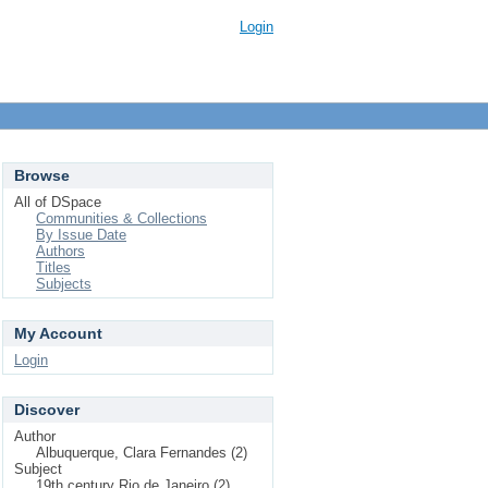
Login
Browse
All of DSpace
Communities & Collections
By Issue Date
Authors
Titles
Subjects
My Account
Login
Discover
Author
Albuquerque, Clara Fernandes (2)
Subject
19th century Rio de Janeiro (2)