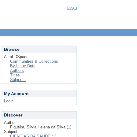
Login
Browse
All of DSpace
Communities & Collections
By Issue Date
Authors
Titles
Subjects
My Account
Login
Discover
Author
Figueira, Silvia Helena da Silva (1)
Subject
CIÊNCIAS DA SAÚDE (1)