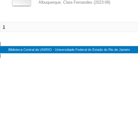
Albuquerque, Clara Fernandes
(
2023-08
)
1
|
Biblioteca Central da UNIRIO - Universidade Federal do Estado do Rio de Janeiro
|