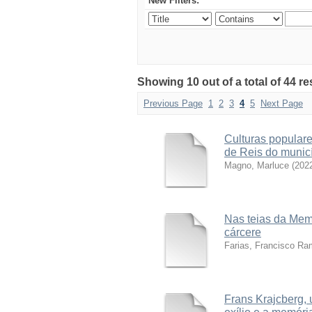
New Filters:
Showing 10 out of a total of 44 re
Previous Page
1
2
3
4
5
Next Page
Culturas populare
de Reis do munic
Magno, Marluce
(
202
Nas teias da Mem
cárcere
Farias, Francisco R
Frans Krajcberg,