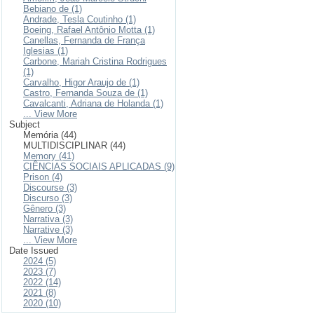
Bebiano de (1)
Andrade, Tesla Coutinho (1)
Boeing, Rafael Antônio Motta (1)
Canellas, Fernanda de França
Iglesias (1)
Carbone, Mariah Cristina Rodrigues
(1)
Carvalho, Higor Araujo de (1)
Castro, Fernanda Souza de (1)
Cavalcanti, Adriana de Holanda (1)
... View More
Subject
Memória (44)
MULTIDISCIPLINAR (44)
Memory (41)
CIÊNCIAS SOCIAIS APLICADAS (9)
Prison (4)
Discourse (3)
Discurso (3)
Gênero (3)
Narrativa (3)
Narrative (3)
... View More
Date Issued
2024 (5)
2023 (7)
2022 (14)
2021 (8)
2020 (10)