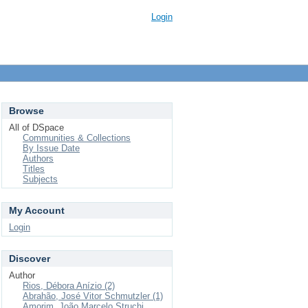
Login
Browse
All of DSpace
Communities & Collections
By Issue Date
Authors
Titles
Subjects
My Account
Login
Discover
Author
Rios, Débora Anízio (2)
Abrahão, José Vitor Schmutzler (1)
Amorim, João Marcelo Struchi