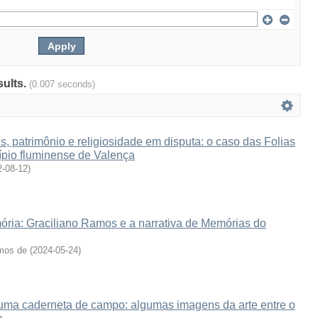
sults.
(0.007 seconds)
s, patrimônio e religiosidade em disputa: o caso das Folias
ípio fluminense de Valença
2-08-12
)
ória: Graciliano Ramos e a narrativa de Memórias do
amos de
(
2024-05-24
)
 uma caderneta de campo: algumas imagens da arte entre o