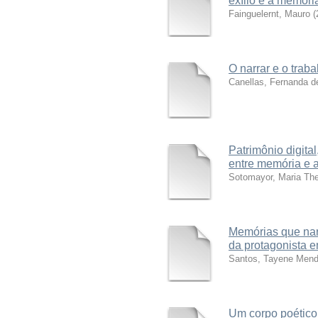
exílio e a memóri
Fainguelernt, Mauro
(
O narrar e o trab
Canellas, Fernanda d
Patrimônio digita
entre memória e 
Sotomayor, Maria The
Memórias que narr
da protagonista 
Santos, Tayene Men
Um corpo poético