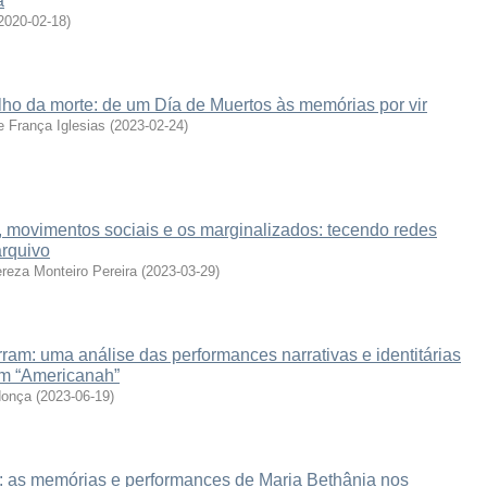
a
2020-02-18
)
alho da morte: de um Día de Muertos às memórias por vir
e França Iglesias
(
2023-02-24
)
l, movimentos sociais e os marginalizados: tecendo redes
arquivo
reza Monteiro Pereira
(
2023-03-29
)
am: uma análise das performances narrativas e identitárias
em “Americanah”
donça
(
2023-06-19
)
: as memórias e performances de Maria Bethânia nos