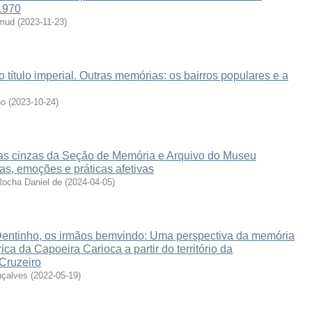
1970
amud
(
2023-11-23
)
o título imperial. Outras memórias: os bairros populares e a
no
(
2023-10-24
)
s cinzas da Seção de Memória e Arquivo do Museu
s, emoções e práticas afetivas
Rocha Daniel de
(
2024-04-05
)
Dentinho, os irmãos bemvindo: Uma perspectiva da memória
ica da Capoeira Carioca a partir do território da
Cruzeiro
nçalves
(
2022-05-19
)