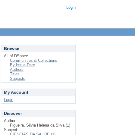
Login
Browse
All of DSpace
Communities & Collections
By Issue Date
Authors
Titles
Subjects
My Account
Login
Discover
Author
Figueira, Silvia Helena da Silva (1)
Subject
CIÊNCIAS DA SAÚDE (1)