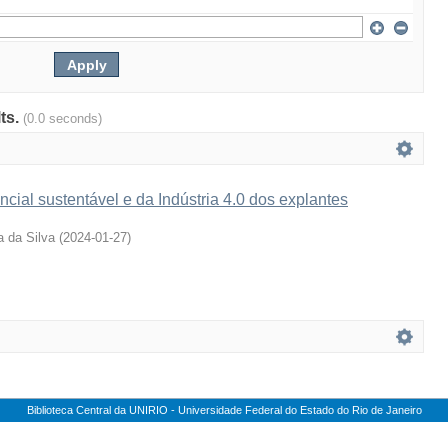
lts.
(0.0 seconds)
cial sustentável e da Indústria 4.0 dos explantes
a da Silva
(
2024-01-27
)
Biblioteca Central da UNIRIO - Universidade Federal do Estado do Rio de Janeiro