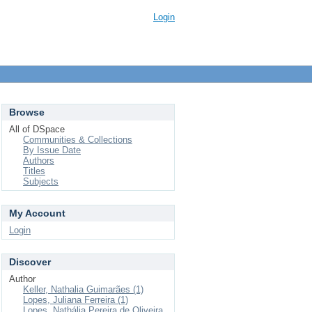
Login
Browse
All of DSpace
Communities & Collections
By Issue Date
Authors
Titles
Subjects
My Account
Login
Discover
Author
Keller, Nathalia Guimarães (1)
Lopes, Juliana Ferreira (1)
Lopes, Nathália Pereira de Oliveira