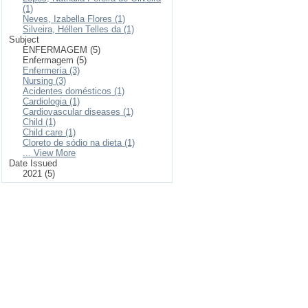
(1)
Neves, Izabella Flores (1)
Silveira, Héllen Telles da (1)
Subject
ENFERMAGEM (5)
Enfermagem (5)
Enfermería (3)
Nursing (3)
Acidentes domésticos (1)
Cardiologia (1)
Cardiovascular diseases (1)
Child (1)
Child care (1)
Cloreto de sódio na dieta (1)
... View More
Date Issued
2021 (5)