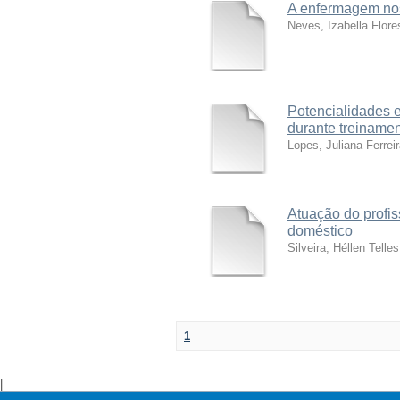
A enfermagem nos 
Neves, Izabella Flore
Potencialidades e
durante treinamen
Lopes, Juliana Ferrei
Atuação do profis
doméstico
Silveira, Héllen Telle
1
|