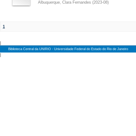
Albuquerque, Clara Fernandes
(
2023-08
)
1
|
Biblioteca Central da UNIRIO - Universidade Federal do Estado do Rio de Janeiro
|