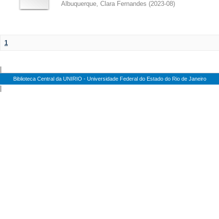
Albuquerque, Clara Fernandes
(
2023-08
)
1
|
Biblioteca Central da UNIRIO - Universidade Federal do Estado do Rio de Janeiro
|