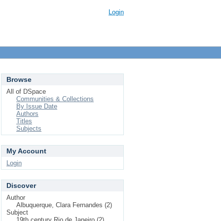
Login
Browse
All of DSpace
Communities & Collections
By Issue Date
Authors
Titles
Subjects
My Account
Login
Discover
Author
Albuquerque, Clara Fernandes (2)
Subject
19th century Rio de Janeiro (2)