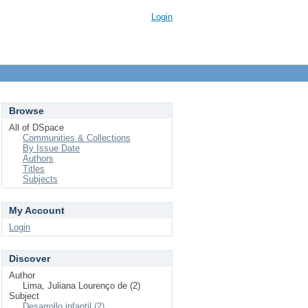
Login
Browse
All of DSpace
Communities & Collections
By Issue Date
Authors
Titles
Subjects
My Account
Login
Discover
Author
Lima, Juliana Lourenço de (2)
Subject
Desarrollo infantil (2)