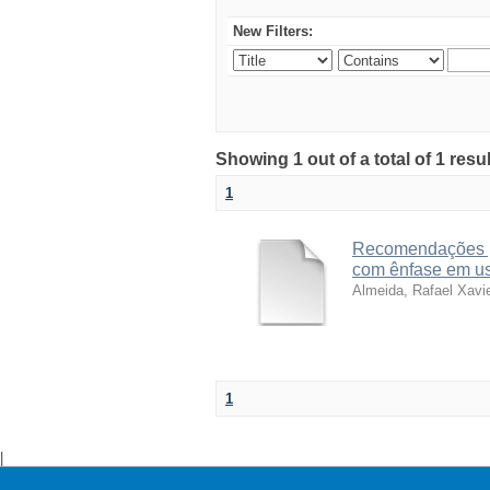
New Filters:
Showing 1 out of a total of 1 resu
1
Recomendações pa
com ênfase em usu
Almeida, Rafael Xavi
1
|