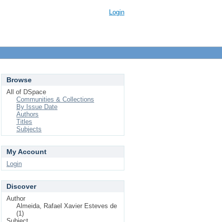
Login
Browse
All of DSpace
Communities & Collections
By Issue Date
Authors
Titles
Subjects
My Account
Login
Discover
Author
Almeida, Rafael Xavier Esteves de
(1)
Subject