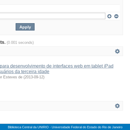
lts.
(0.001 seconds)
ra desenvolvimento de interfaces web em tablet iPad
ários da terceira idade
er Esteves de
(
2013-09-12
)
Biblioteca Central da UNIRIO - Universidade Federal do Estado do Rio de Janeiro