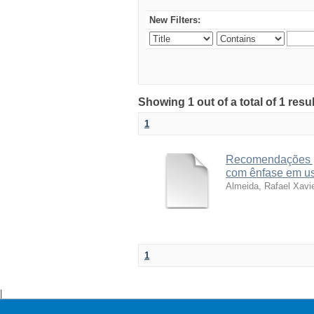
New Filters:
Showing 1 out of a total of 1 resu
1
Recomendações pa
com ênfase em usu
Almeida, Rafael Xavi
1
|