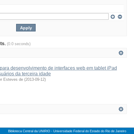
lts.
(0.0 seconds)
ra desenvolvimento de interfaces web em tablet iPad
ários da terceira idade
er Esteves de
(
2013-09-12
)
Biblioteca Central da UNIRIO - Universidade Federal do Estado do Rio de Janeiro