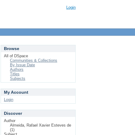
Login
Browse
All of DSpace
Communities & Collections
By Issue Date
Authors
Titles
Subjects
My Account
Login
Discover
Author
Almeida, Rafael Xavier Esteves de
(1)
Subject