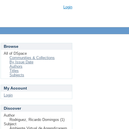
Login
Browse
All of DSpace
Communities & Collections
By Issue Date
Authors
Titles
Subjects
My Account
Login
Discover
Author
Rodriguez, Ricardo Domingos (1)
Subject
Ambiente Virtual de Aprendizagem