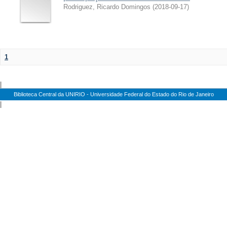
Rodriguez, Ricardo Domingos
(
2018-09-17
)
1
|
Biblioteca Central da UNIRIO - Universidade Federal do Estado do Rio de Janeiro
|