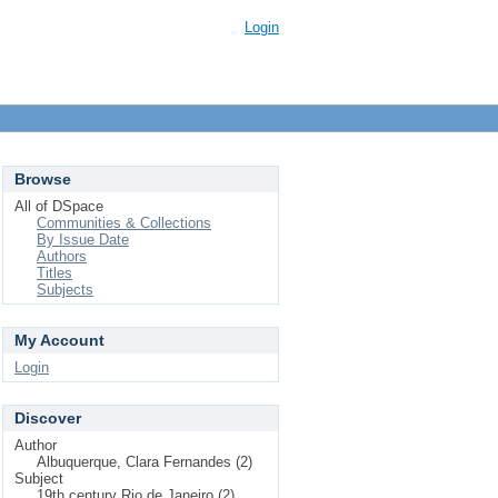
Login
Browse
All of DSpace
Communities & Collections
By Issue Date
Authors
Titles
Subjects
My Account
Login
Discover
Author
Albuquerque, Clara Fernandes (2)
Subject
19th century Rio de Janeiro (2)