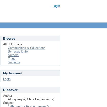
Login
Browse
All of DSpace
Communities & Collections
By Issue Date
Authors
Titles
Subjects
My Account
Login
Discover
Author
Albuquerque, Clara Fernandes (2)
Subject
19th century Rio de Janeiro (2)