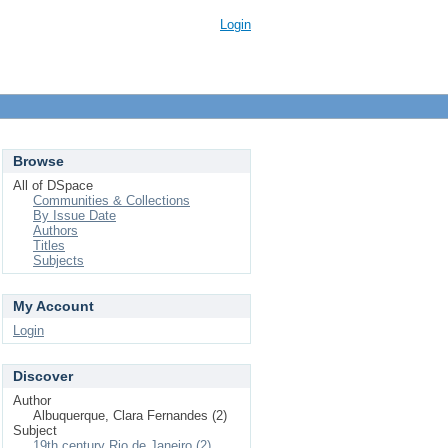
Login
Browse
All of DSpace
Communities & Collections
By Issue Date
Authors
Titles
Subjects
My Account
Login
Discover
Author
Albuquerque, Clara Fernandes (2)
Subject
19th century Rio de Janeiro (2)