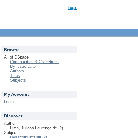
Login
Browse
All of DSpace
Communities & Collections
By Issue Date
Authors
Titles
Subjects
My Account
Login
Discover
Author
Lima, Juliana Lourenço de (2)
Subject
Desarrollo infantil (2)