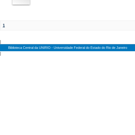
1
|
Biblioteca Central da UNIRIO - Universidade Federal do Estado do Rio de Janeiro
|