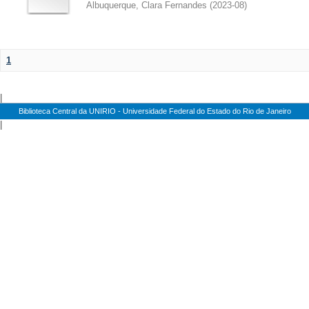
Albuquerque, Clara Fernandes
(
2023-08
)
1
|
Biblioteca Central da UNIRIO - Universidade Federal do Estado do Rio de Janeiro
|