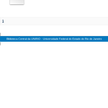
1
|
Biblioteca Central da UNIRIO - Universidade Federal do Estado do Rio de Janeiro
|