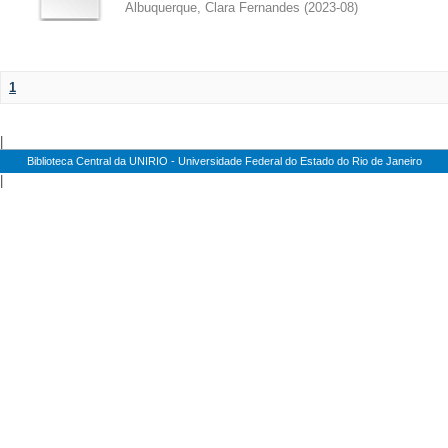
Albuquerque, Clara Fernandes
(
2023-08
)
1
|
Biblioteca Central da UNIRIO - Universidade Federal do Estado do Rio de Janeiro
|