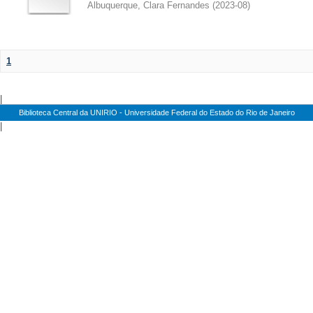
Albuquerque, Clara Fernandes
(
2023-08
)
1
|
Biblioteca Central da UNIRIO - Universidade Federal do Estado do Rio de Janeiro
|