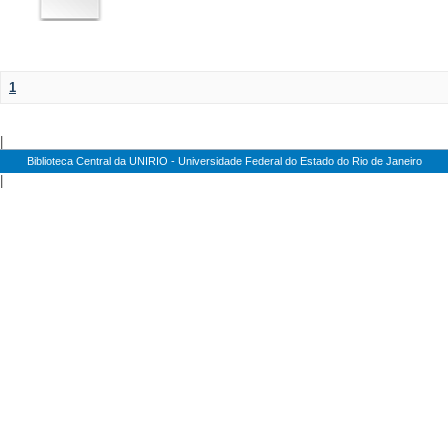
1
|
Biblioteca Central da UNIRIO - Universidade Federal do Estado do Rio de Janeiro
|