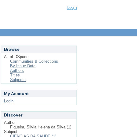
Login
Browse
All of DSpace
Communities & Collections
By Issue Date
Authors
Titles
Subjects
My Account
Login
Discover
Author
Figueira, Silvia Helena da Silva (1)
Subject
CIÊNCIAS DA SAÚDE (1)