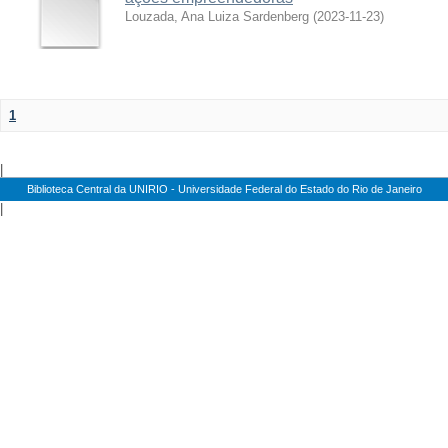
Louzada, Ana Luiza Sardenberg
(
2023-11-23
)
1
|
Biblioteca Central da UNIRIO - Universidade Federal do Estado do Rio de Janeiro
|