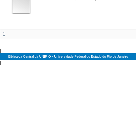
1
|
Biblioteca Central da UNIRIO - Universidade Federal do Estado do Rio de Janeiro
|