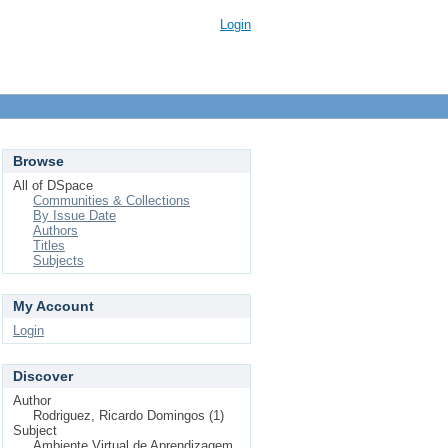
Login
Browse
All of DSpace
Communities & Collections
By Issue Date
Authors
Titles
Subjects
My Account
Login
Discover
Author
Rodriguez, Ricardo Domingos (1)
Subject
Ambiente Virtual de Aprendizagem