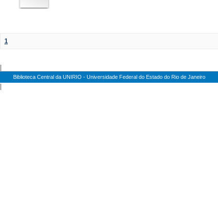
1
|
Biblioteca Central da UNIRIO - Universidade Federal do Estado do Rio de Janeiro
|