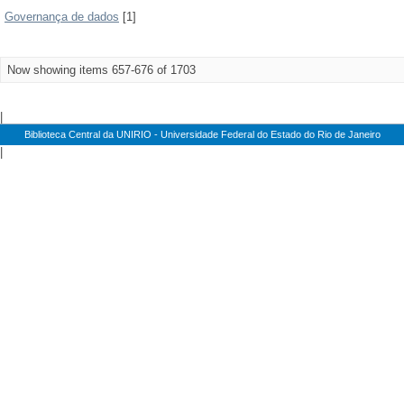
Governança de dados
[1]
Now showing items 657-676 of 1703
|
Biblioteca Central da UNIRIO - Universidade Federal do Estado do Rio de Janeiro
|