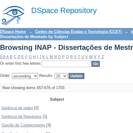
Browsing INAP - Dissertações de Mest
DSpace Repository
DSpace Home
→
Centro de Ciências Exatas e Tecnologia (CCET)
→
I
Dissertações de Mestrado by Subject
Browsing INAP - Dissertações de Mest
0-9
A
B
C
D
E
F
G
H
I
J
K
L
M
N
O
P
Q
R
S
T
U
V
W
X
Y
Z
Or enter first few letters:
Order:
Results:
Now showing items 657-676 of 1703
Subject
Gerência de redes
[2]
Gerência de Requisitos
[1]
Gestão de Conhecimento
[3]