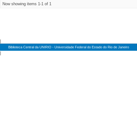
Now showing items 1-1 of 1
|
Biblioteca Central da UNIRIO - Universidade Federal do Estado do Rio de Janeiro
|