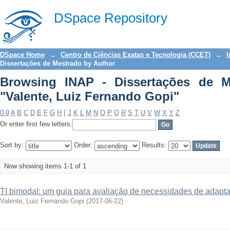
Browsing INAP - Dissertações de Me
DSpace Repository
Gopi"
DSpace Home
→
Centro de Ciências Exatas e Tecnologia (CCET)
→
I
Dissertações de Mestrado by Author
Browsing INAP - Dissertações de M
"Valente, Luiz Fernando Gopi"
0-9
A
B
C
D
E
F
G
H
I
J
K
L
M
N
O
P
Q
R
S
T
U
V
W
X
Y
Z
Or enter first few letters:
Sort by:
Order:
Results:
Now showing items 1-1 of 1
TI bimodal: um guia para avaliação de necessidades de adap
Valente, Luiz Fernando Gopi
(
2017-06-22
)