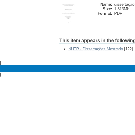
Name:
dissertação
Size:
1.313Mb
Format:
PDF
This item appears in the following
NUTR - Dissertações Mestrado
[122]
|
|