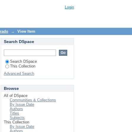
ão e utilização em um
Login
trado
→
View Item
Search DSpace
Search DSpace
This Collection
Advanced Search
Browse
All of DSpace
Communities & Collections
By Issue Date
Authors
Titles
Subjects
This Collection
By Issue Date
Authors