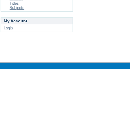
Titles
Subjects
My Account
Login