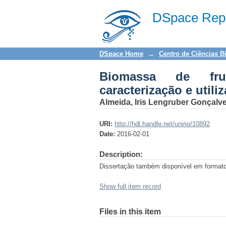
Biomassa de fruta-pã
DSpace Repo
produto de panificaç
DSpace Home
→
Centro de Ciências B
Biomassa de frut
caracterização e util
Almeida, Iris Lengruber Gonçalve
URI:
http://hdl.handle.net/unirio/10892
Date:
2016-02-01
Description:
Dissertação também disponível em forma
Show full item record
Files in this item