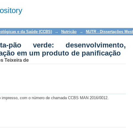
o verde: desenvolvimento, caracterizaç
sitory
ão
iológicas e da Saúde (CCBS)
→
Nutrição
→
NUTR - Dissertações Mes
a-pão verde: desenvolvimento,
ização em um produto de panificação
s Teixeira de
to impresso, com o número de chamada CCBS MAN 2016/0012.