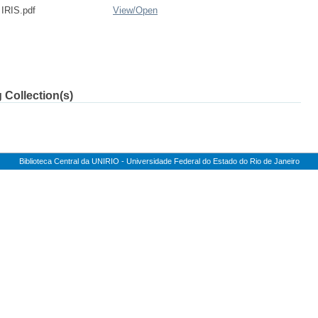
 IRIS.pdf
View/
Open
 Collection(s)
Biblioteca Central da UNIRIO - Universidade Federal do Estado do Rio de Janeiro