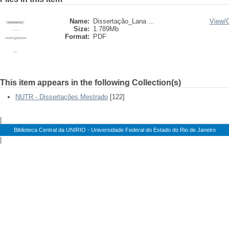
Name:
Dissertação_Lana ...
View/
Size:
1.789Mb
Format:
PDF
This item appears in the following Collection(s)
NUTR - Dissertações Mestrado
[122]
|
Biblioteca Central da UNIRIO - Universidade Federal do Estado do Rio de Janeiro
|