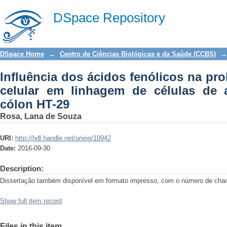
Influência dos ácidos fenólicos na pro
DSpace Repository
células de adenocarcinoma de cólon H
DSpace Home
→
Centro de Ciências Biológicas e da Saúde (CCBS)
→
Influência dos ácidos fenólicos na pro
celular em linhagem de células de
cólon HT-29
Rosa, Lana de Souza
URI:
http://hdl.handle.net/unirio/10942
Date:
2016-09-30
Description:
Dissertação também disponível em formato impresso, com o número de c
Show full item record
Files in this item