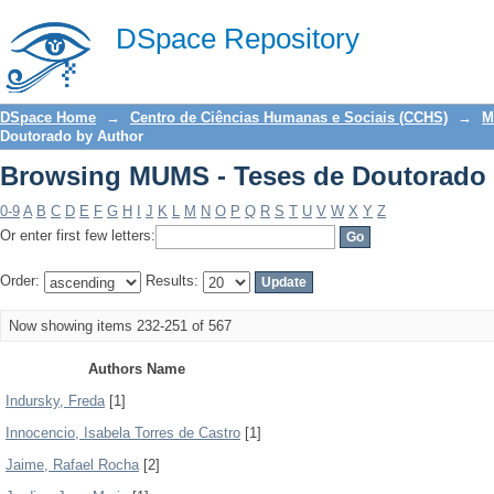
Browsing MUMS - Teses de Doutorado 
DSpace Repository
DSpace Home
→
Centro de Ciências Humanas e Sociais (CCHS)
→
M
Doutorado by Author
Browsing MUMS - Teses de Doutorado 
0-9
A
B
C
D
E
F
G
H
I
J
K
L
M
N
O
P
Q
R
S
T
U
V
W
X
Y
Z
Or enter first few letters:
Order:
Results:
Now showing items 232-251 of 567
Authors Name
Indursky, Freda
[1]
Innocencio, Isabela Torres de Castro
[1]
Jaime, Rafael Rocha
[2]