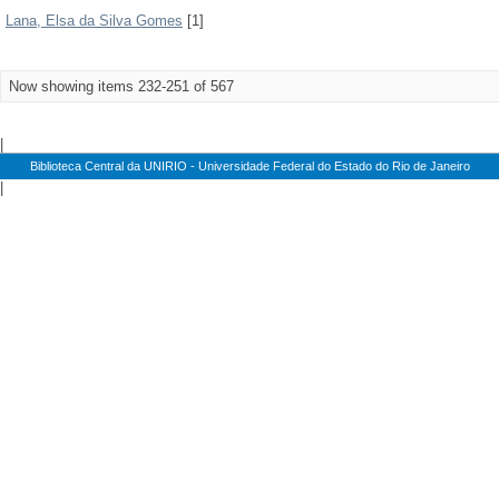
Lana, Elsa da Silva Gomes
[1]
Now showing items 232-251 of 567
|
Biblioteca Central da UNIRIO - Universidade Federal do Estado do Rio de Janeiro
|