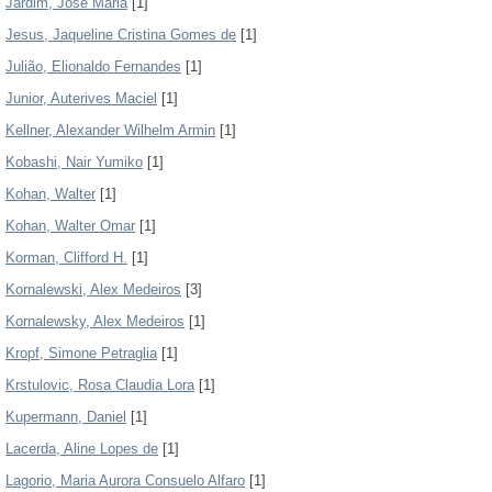
Jardim, Jose Maria
[1]
Jesus, Jaqueline Cristina Gomes de
[1]
Julião, Elionaldo Fernandes
[1]
Junior, Auterives Maciel
[1]
Kellner, Alexander Wilhelm Armin
[1]
Kobashi, Nair Yumiko
[1]
Kohan, Walter
[1]
Kohan, Walter Omar
[1]
Korman, Clifford H.
[1]
Kornalewski, Alex Medeiros
[3]
Kornalewsky, Alex Medeiros
[1]
Kropf, Simone Petraglia
[1]
Krstulovic, Rosa Claudia Lora
[1]
Kupermann, Daniel
[1]
Lacerda, Aline Lopes de
[1]
Lagorio, Maria Aurora Consuelo Alfaro
[1]