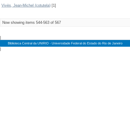
Vivès, Jean-Michel (cotutela)
[1]
Now showing items 544-563 of 567
|
Biblioteca Central da UNIRIO - Universidade Federal do Estado do Rio de Janeiro
|