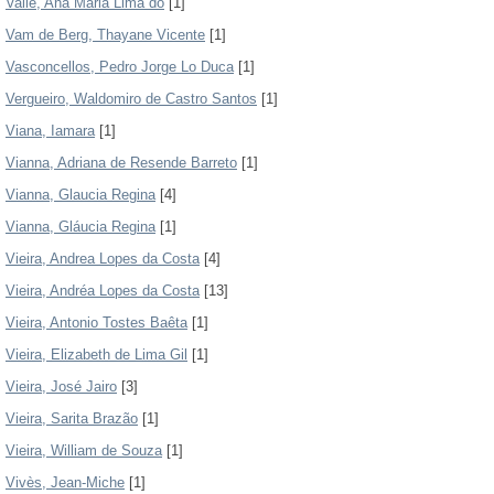
Valle, Ana Maria Lima do
[1]
Vam de Berg, Thayane Vicente
[1]
Vasconcellos, Pedro Jorge Lo Duca
[1]
Vergueiro, Waldomiro de Castro Santos
[1]
Viana, Iamara
[1]
Vianna, Adriana de Resende Barreto
[1]
Vianna, Glaucia Regina
[4]
Vianna, Gláucia Regina
[1]
Vieira, Andrea Lopes da Costa
[4]
Vieira, Andréa Lopes da Costa
[13]
Vieira, Antonio Tostes Baêta
[1]
Vieira, Elizabeth de Lima Gil
[1]
Vieira, José Jairo
[3]
Vieira, Sarita Brazão
[1]
Vieira, William de Souza
[1]
Vivès, Jean-Miche
[1]