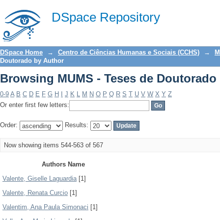
Browsing MUMS - Teses de Doutorado 
DSpace Repository
DSpace Home
→
Centro de Ciências Humanas e Sociais (CCHS)
→
M
Doutorado by Author
Browsing MUMS - Teses de Doutorado 
0-9
A
B
C
D
E
F
G
H
I
J
K
L
M
N
O
P
Q
R
S
T
U
V
W
X
Y
Z
Or enter first few letters:
Order:
Results:
Now showing items 544-563 of 567
Authors Name
Valente, Giselle Laguardia
[1]
Valente, Renata Curcio
[1]
Valentim, Ana Paula Simonaci
[1]