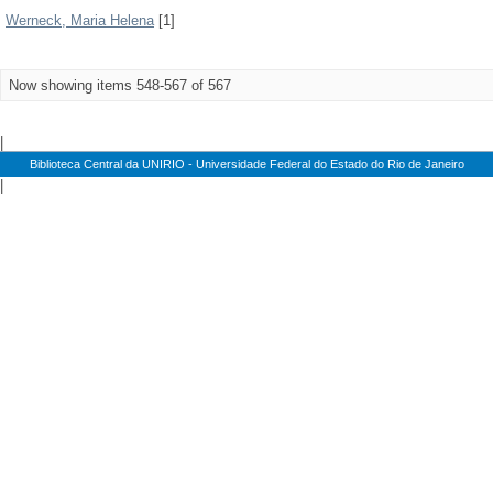
Werneck, Maria Helena
[1]
Now showing items 548-567 of 567
|
Biblioteca Central da UNIRIO - Universidade Federal do Estado do Rio de Janeiro
|