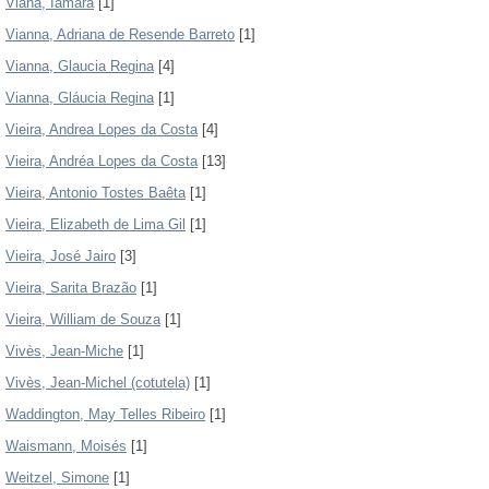
Viana, Iamara
[1]
Vianna, Adriana de Resende Barreto
[1]
Vianna, Glaucia Regina
[4]
Vianna, Gláucia Regina
[1]
Vieira, Andrea Lopes da Costa
[4]
Vieira, Andréa Lopes da Costa
[13]
Vieira, Antonio Tostes Baêta
[1]
Vieira, Elizabeth de Lima Gil
[1]
Vieira, José Jairo
[3]
Vieira, Sarita Brazão
[1]
Vieira, William de Souza
[1]
Vivès, Jean-Miche
[1]
Vivès, Jean-Michel (cotutela)
[1]
Waddington, May Telles Ribeiro
[1]
Waismann, Moisés
[1]
Weitzel, Simone
[1]