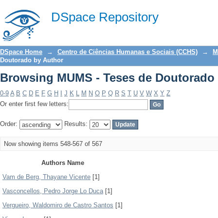
Browsing MUMS - Teses de Doutorado 
DSpace Repository
DSpace Home
→
Centro de Ciências Humanas e Sociais (CCHS)
→
M
Doutorado by Author
Browsing MUMS - Teses de Doutorado 
0-9
A
B
C
D
E
F
G
H
I
J
K
L
M
N
O
P
Q
R
S
T
U
V
W
X
Y
Z
Or enter first few letters:
Order:
Results:
Now showing items 548-567 of 567
Authors Name
Vam de Berg, Thayane Vicente
[1]
Vasconcellos, Pedro Jorge Lo Duca
[1]
Vergueiro, Waldomiro de Castro Santos
[1]