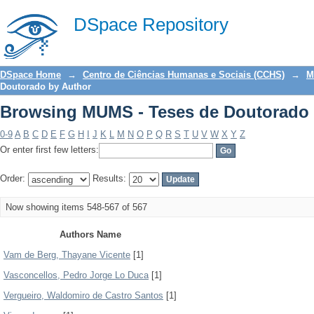
Browsing MUMS - Teses de Doutorado 
DSpace Repository
DSpace Home
→
Centro de Ciências Humanas e Sociais (CCHS)
→
M
Doutorado by Author
Browsing MUMS - Teses de Doutorado 
0-9
A
B
C
D
E
F
G
H
I
J
K
L
M
N
O
P
Q
R
S
T
U
V
W
X
Y
Z
Or enter first few letters:
Order:
Results:
Now showing items 548-567 of 567
Authors Name
Vam de Berg, Thayane Vicente
[1]
Vasconcellos, Pedro Jorge Lo Duca
[1]
Vergueiro, Waldomiro de Castro Santos
[1]