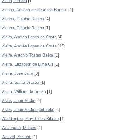
Viana, Iamara
[1]
Vianna, Adriana de Resende Barreto
[1]
Vianna, Glaucia Regina
[4]
Vianna, Gláucia Regina
[1]
Vieira, Andrea Lopes da Costa
[4]
Vieira, Andréa Lopes da Costa
[13]
Vieira, Antonio Tostes Baêta
[1]
Vieira, Elizabeth de Lima Gil
[1]
Vieira, José Jairo
[3]
Vieira, Sarita Brazão
[1]
Vieira, William de Souza
[1]
Vivès, Jean-Miche
[1]
Vivès, Jean-Michel (cotutela)
[1]
Waddington, May Telles Ribeiro
[1]
Waismann, Moisés
[1]
Weitzel, Simone
[1]