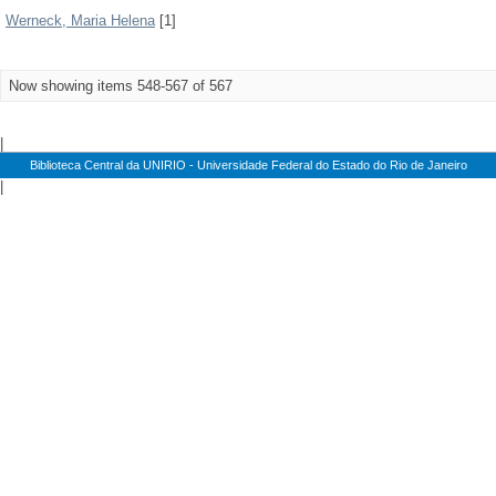
Werneck, Maria Helena
[1]
Now showing items 548-567 of 567
|
Biblioteca Central da UNIRIO - Universidade Federal do Estado do Rio de Janeiro
|