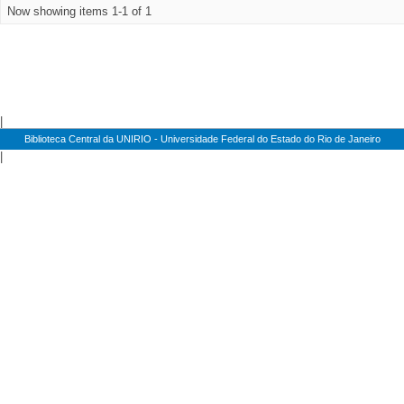
Now showing items 1-1 of 1
|
Biblioteca Central da UNIRIO - Universidade Federal do Estado do Rio de Janeiro
|