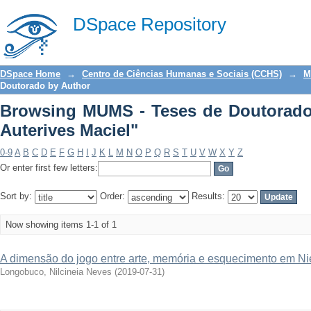
Browsing MUMS - Teses de Doutorado b
DSpace Repository
DSpace Home
→
Centro de Ciências Humanas e Sociais (CCHS)
→
M
Doutorado by Author
Browsing MUMS - Teses de Doutorado 
Auterives Maciel"
0-9
A
B
C
D
E
F
G
H
I
J
K
L
M
N
O
P
Q
R
S
T
U
V
W
X
Y
Z
Or enter first few letters:
Sort by:
Order:
Results:
Now showing items 1-1 of 1
A dimensão do jogo entre arte, memória e esquecimento em Ni
Longobuco, Nilcineia Neves
(
2019-07-31
)