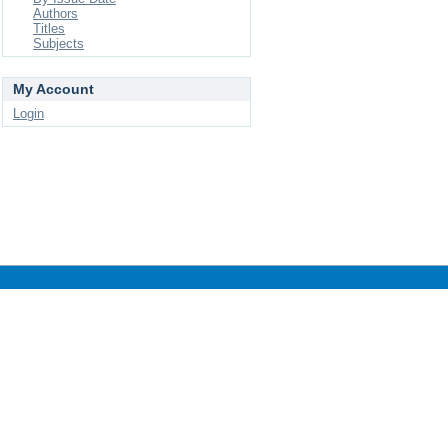
Authors
Titles
Subjects
My Account
Login