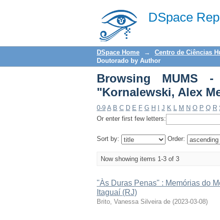
Browsing MUMS - Tese
DSpace Repo
DSpace Home
→
Centro de Ciências 
Doutorado by Author
Browsing MUMS - 
"Kornalewski, Alex M
0-9
A
B
C
D
E
F
G
H
I
J
K
L
M
N
O
P
Q
R
Or enter first few letters:
Sort by:
Order:
Now showing items 1-3 of 3
"Às Duras Penas" : Memórias do M
Itaguaí (RJ)
Brito, Vanessa Silveira de
(
2023-03-08
)