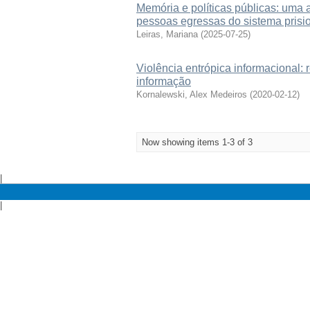
Memória e políticas públicas: uma a
pessoas egressas do sistema prisi
Leiras, Mariana
(
2025-07-25
)
Violência entrópica informacional: 
informação
Kornalewski, Alex Medeiros
(
2020-02-12
)
Now showing items 1-3 of 3
|
|