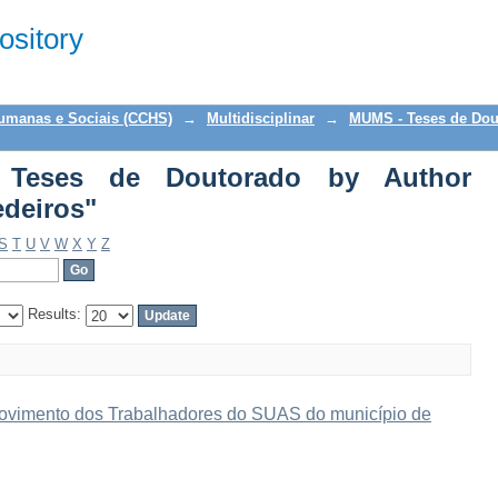
s de Doutorado by Author "Kornalewsk
sitory
Humanas e Sociais (CCHS)
→
Multidisciplinar
→
MUMS - Teses de Dou
Teses de Doutorado by Author
edeiros"
S
T
U
V
W
X
Y
Z
Results:
ovimento dos Trabalhadores do SUAS do município de