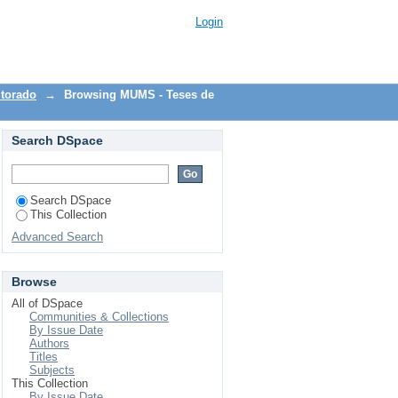
i, Alex Medeiros"
Login
torado
→
Browsing MUMS - Teses de
Search DSpace
Search DSpace
This Collection
Advanced Search
Browse
All of DSpace
Communities & Collections
By Issue Date
Authors
Titles
Subjects
This Collection
By Issue Date