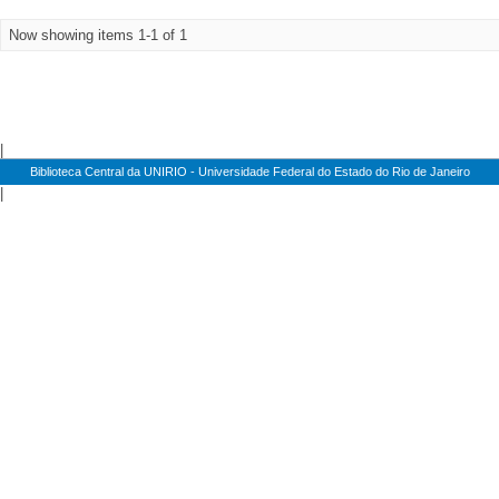
Now showing items 1-1 of 1
|
Biblioteca Central da UNIRIO - Universidade Federal do Estado do Rio de Janeiro
|