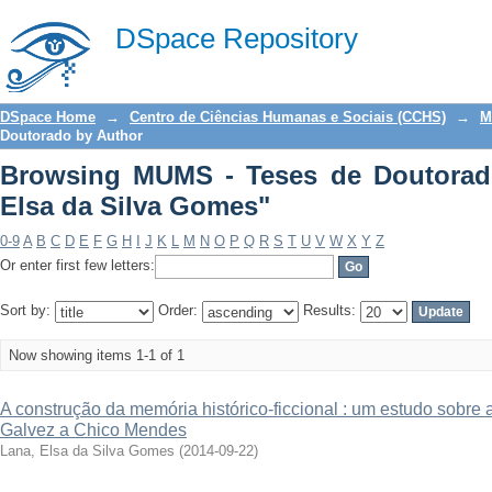
Browsing MUMS - Teses de Doutorado b
DSpace Repository
DSpace Home
→
Centro de Ciências Humanas e Sociais (CCHS)
→
M
Doutorado by Author
Browsing MUMS - Teses de Doutorad
Elsa da Silva Gomes"
0-9
A
B
C
D
E
F
G
H
I
J
K
L
M
N
O
P
Q
R
S
T
U
V
W
X
Y
Z
Or enter first few letters:
Sort by:
Order:
Results:
Now showing items 1-1 of 1
A construção da memória histórico-ficcional : um estudo sobre
Galvez a Chico Mendes
Lana, Elsa da Silva Gomes
(
2014-09-22
)