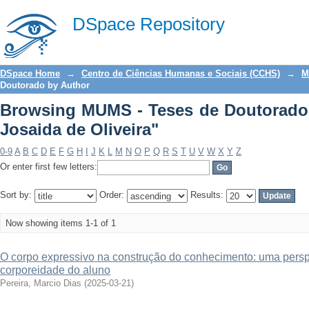
Browsing MUMS - Teses de Doutorado by
DSpace Repository
DSpace Home
→
Centro de Ciências Humanas e Sociais (CCHS)
→
M
Doutorado by Author
Browsing MUMS - Teses de Doutorado 
Josaida de Oliveira"
0-9
A
B
C
D
E
F
G
H
I
J
K
L
M
N
O
P
Q
R
S
T
U
V
W
X
Y
Z
Or enter first few letters:
Sort by:
Order:
Results:
Now showing items 1-1 of 1
O corpo expressivo na construção do conhecimento: uma perspe
corporeidade do aluno
Pereira, Marcio Dias
(
2025-03-21
)