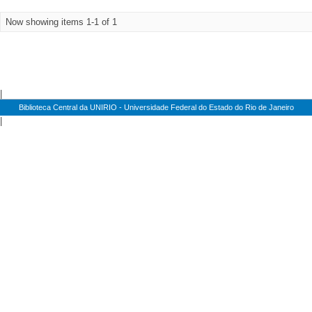
Now showing items 1-1 of 1
|
Biblioteca Central da UNIRIO - Universidade Federal do Estado do Rio de Janeiro
|