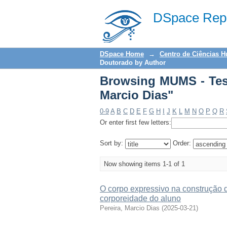
Browsing MUMS - Tese
DSpace Repo
DSpace Home
→
Centro de Ciências 
Doutorado by Author
Browsing MUMS - Tese
Marcio Dias"
0-9
A
B
C
D
E
F
G
H
I
J
K
L
M
N
O
P
Q
R
Or enter first few letters:
Sort by:
Order:
Now showing items 1-1 of 1
O corpo expressivo na construção d
corporeidade do aluno
Pereira, Marcio Dias
(
2025-03-21
)