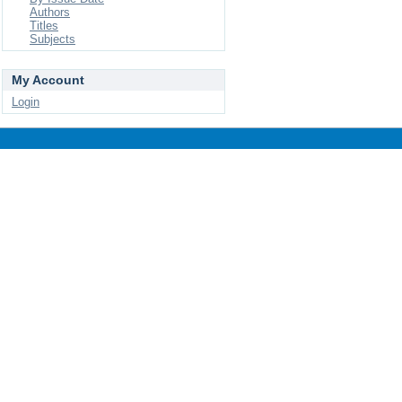
Authors
Titles
Subjects
My Account
Login