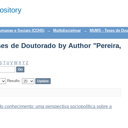
s de Doutorado by Author "Pereira, Ma
sitory
Humanas e Sociais (CCHS)
→
Multidisciplinar
→
MUMS - Teses de Dou
s de Doutorado by Author "Pereira,
S
T
U
V
W
X
Y
Z
Results:
o conhecimento: uma perspectiva sociopolítica sobre a