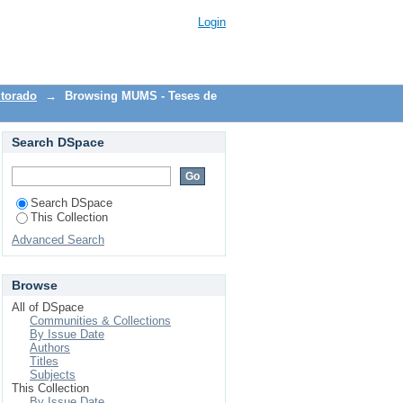
rcio Dias"
Login
torado
→
Browsing MUMS - Teses de
Search DSpace
Search DSpace
This Collection
Advanced Search
Browse
All of DSpace
Communities & Collections
By Issue Date
Authors
Titles
Subjects
This Collection
By Issue Date