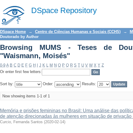
Browsing MUMS - Teses de Doutorado 
DSpace Repository
DSpace Home
→
Centro de Ciências Humanas e Sociais (CCHS)
→
M
Doutorado by Author
Browsing MUMS - Teses de Dout
"Waismann, Moisés"
0-9
A
B
C
D
E
F
G
H
I
J
K
L
M
N
O
P
Q
R
S
T
U
V
W
X
Y
Z
Or enter first few letters:
Sort by:
Order:
Results:
Now showing items 1-1 of 1
Memória e prisões femininas no Brasil: Uma análise das polític
de atenção direcionadas às mulheres em situação de privação 
Curcio, Fernanda Santos
(
2020-02-14
)