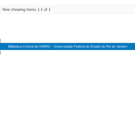
Now showing items 1-1 of 1
|
Biblioteca Central da UNIRIO - Universidade Federal do Estado do Rio de Janeiro
|