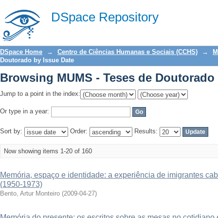
Browsing MUMS - Teses de Doutorado 
DSpace Repository
DSpace Home
→
Centro de Ciências Humanas e Sociais (CCHS)
→
M
Doutorado by Issue Date
Browsing MUMS - Teses de Doutorado 
Jump to a point in the index:
Or type in a year:
Sort by:
Order:
Results:
Now showing items 1-20 of 160
Memória, espaço e identidade: a experiência de imigrantes ca
(1950-1973)
Bento, Artur Monteiro
(
2009-04-27
)
Memória do presente: os escritos sobre as mesas no cotidiano 