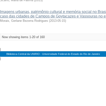
Scaffo, Maria de Fátima
(
2013
)
Imagens urbanas, patrimônio cultural e memória social no Bra
caso das cidades de Campos de Goytacazes e Vassouras no es
Morais, Gerlane Bezerra Rodrigues
(
2013-05-15
)
Now showing items 1-20 of 160
|
Biblioteca Central da UNIRIO - Universidade Federal do Estado do Rio de Janeiro
|