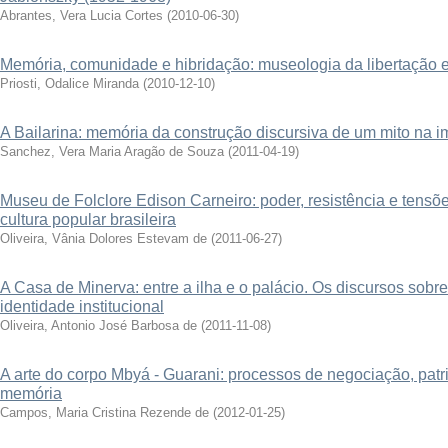
Abrantes, Vera Lucia Cortes
(
2010-06-30
)
Memória, comunidade e hibridação: museologia da libertação e 
Priosti, Odalice Miranda
(
2010-12-10
)
A Bailarina: memória da construção discursiva de um mito na 
Sanchez, Vera Maria Aragão de Souza
(
2011-04-19
)
Museu de Folclore Edison Carneiro: poder, resistência e tens
cultura popular brasileira
Oliveira, Vânia Dolores Estevam de
(
2011-06-27
)
A Casa de Minerva: entre a ilha e o palácio. Os discursos sobr
identidade institucional
Oliveira, Antonio José Barbosa de
(
2011-11-08
)
A arte do corpo Mbyá - Guarani: processos de negociação, patr
memória
Campos, Maria Cristina Rezende de
(
2012-01-25
)