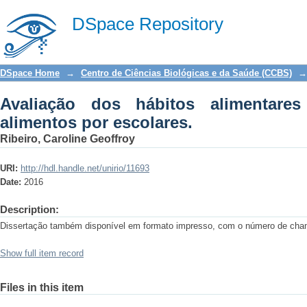
Avaliação dos hábitos alimentares e pr
DSpace Repository
DSpace Home
→
Centro de Ciências Biológicas e da Saúde (CCBS)
→
Avaliação dos hábitos alimentares
alimentos por escolares.
Ribeiro, Caroline Geoffroy
URI:
http://hdl.handle.net/unirio/11693
Date:
2016
Description:
Dissertação também disponível em formato impresso, com o número de c
Show full item record
Files in this item