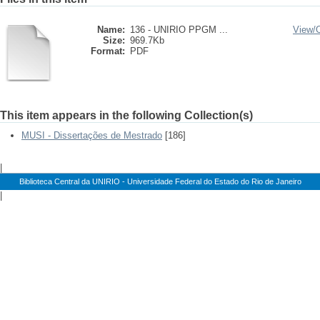
Name:
136 - UNIRIO PPGM ...
View/
Size:
969.7Kb
Format:
PDF
This item appears in the following Collection(s)
MUSI - Dissertações de Mestrado
[186]
|
Biblioteca Central da UNIRIO - Universidade Federal do Estado do Rio de Janeiro
|