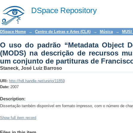
O uso do padrão “Metadata Object De
DSpace Repository
recursos musicais - aplicação a um co
DSpace Home
→
Centro de Letras e Artes (CLA)
→
Música
→
MUSI 
O uso do padrão “Metadata Object D
(MODS) na descrição de recursos mus
um conjunto de partituras de Francis
Staneck, José Luiz Barroso
URI:
http://hdl.handle.net/unirio/11859
Date:
2007
Description:
Dissertação também disponível em formato impresso, com o número de c
Show full item record
Files in this item